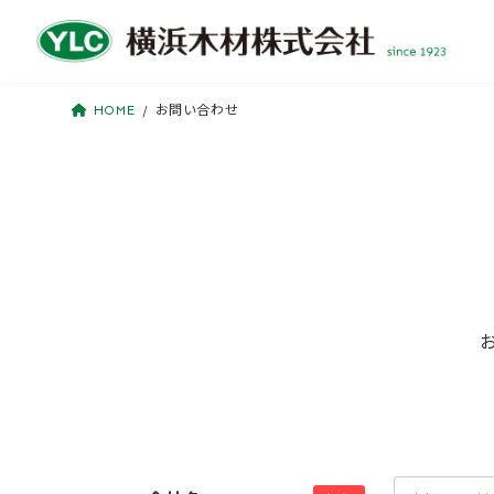
コ
ナ
ン
ビ
テ
ゲ
ン
ー
HOME
お問い合わせ
ツ
シ
へ
ョ
ス
ン
キ
に
ッ
移
プ
動